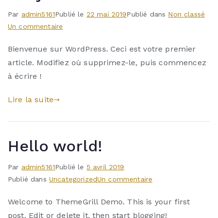
Par
admin5161
Publié le
22 mai 2019
Publié dans
Non classé
sur
Un commentaire
Bonjour
Bienvenue sur WordPress. Ceci est votre premier
tout
article. Modifiez où supprimez-le, puis commencez
le
monde !
à écrire !
Lire la suite
Hello world!
Par
admin5161
Publié le
5 avril 2019
sur
Publié dans
Uncategorized
Un commentaire
Hello
Welcome to ThemeGrill Demo. This is your first
world!
post. Edit or delete it, then start blogging!