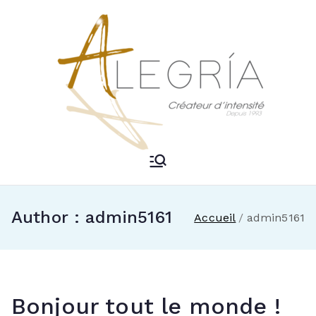
Aller
au
contenu
ALEGRIA –
Créateur d'intensité
DJ Mariage
Author :
admin5161
Accueil
admin5161
Bordeaux
Bonjour tout le monde !